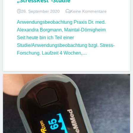
„StressRest“-Studie
26. September 2020
Keine Kommentare
Anwendungsbeobachtung Praxis Dr. med.
Alexandra Borgmann, Maintal-Dörnigheim
Seit heute bin ich Teil einer
Studie/Anwendungsbeobachtung bzgl. Stress-
Forschung. Laufzeit 4 Wochen,…
PATIENTENINFORMATIONEN