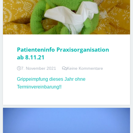
Patienteninfo Praxisorganisation
ab 8.11.21
7. November 2021
Keine Kommentare
Grippeimpfung dieses Jahr ohne
Terminvereinbarung!!
PATIENTENINFORMATIONEN