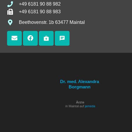
+49 6181 90 88 982
+49 6181 90 88 983
Beethovenstr. 1b 63477 Maintal
medical_services
chat
Dr. med. Alexandra
Borgmann
Ärzte
in Maintal auf
jameda