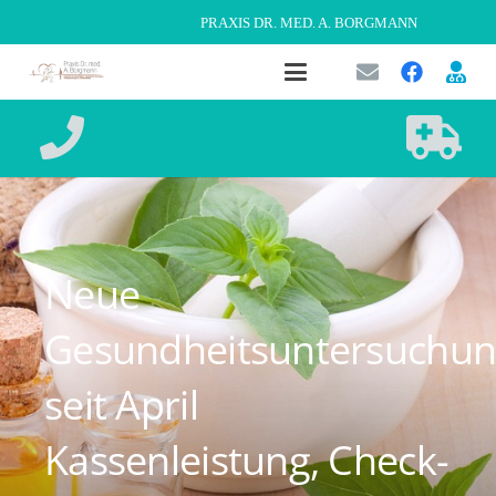
PRAXIS DR. MED. A. BORGMANN
Neue
Gesundheitsuntersuchu
seit April
Kassenleistung, Check-