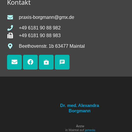
Kontakt
praxis-borgmann@gmx.de
+49 6181 90 88 982
+49 6181 90 88 983
Beethovenstr. 1b 63477 Maintal
medical_services
chat
Dr. med. Alexandra
Borgmann
Ärzte
in Maintal auf
jameda