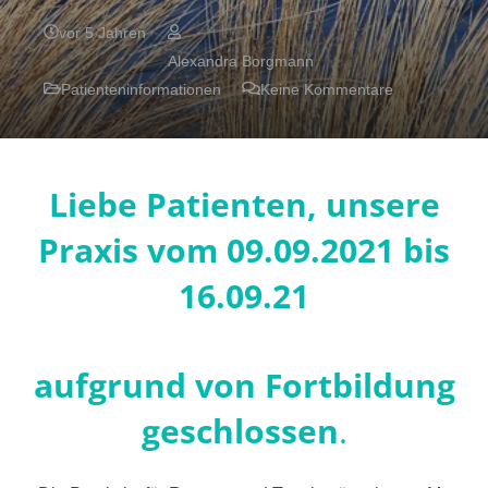
vor 5 Jahren
Alexandra Borgmann
Patienteninformationen
Keine Kommentare
Liebe Patienten, unsere
Praxis vom 09.09.2021 bis
16.09.21
aufgrund von Fortbildung
geschlossen
.