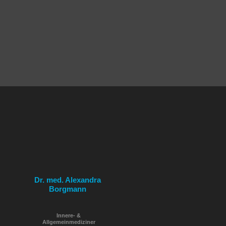
Dr. med. Alexandra
Borgmann
Innere- &
Allgemeinmediziner