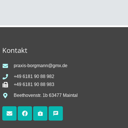
Kontakt
praxis-borgmann@gmx.de
+49 6181 90 88 982
+49 6181 90 88 983
Beethovenstr. 1b 63477 Maintal
medical_services
chat