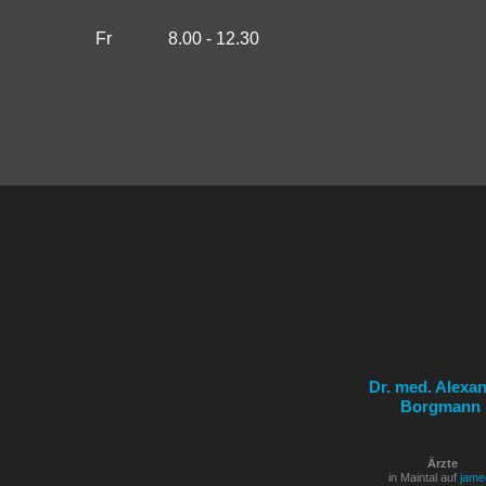
Fr
8.00 - 12.30
Dr. med. Alexa
Borgmann
Ärzte
in Maintal auf
jame