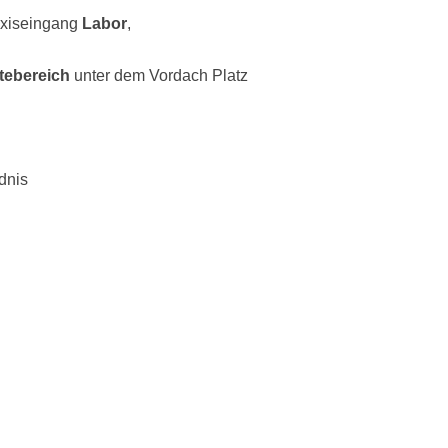
raxiseingang
Labor
,
tebereich
unter dem Vordach Platz
dnis