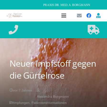
PRAXIS DR. MED. A. BORGMANN
Neuer Impfstoff gegen
die Gürtelrose
vor 7 Jahren
Alexandra Borgmann
Impfungen
,
Patienteninformationen