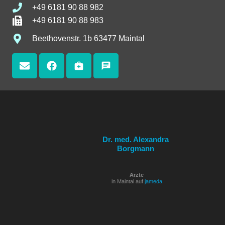
+49 6181 90 88 982
+49 6181 90 88 983
Beethovenstr. 1b 63477 Maintal
medical_services
chat
Dr. med. Alexandra
Borgmann
Ärzte
in Maintal auf
jameda