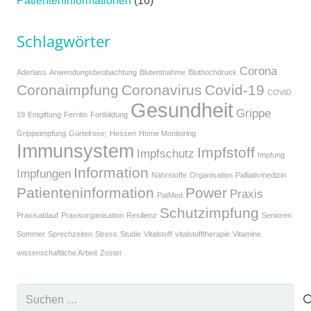
Patienteninformationen
(16)
Schlagwörter
Corona
Aderlass
Anwendungsbeobachtung
Blutentnahme
Bluthochdruck
Coronaimpfung
Coronavirus
Covid-19
COVID
Gesundheit
Grippe
19
Entgiftung
Ferritin
Fortbildung
Grippeimpfung
Gürtelrose;
Hessen
Home Monitoring
Immunsystem
Impfstoff
Impfschutz
Impfung
Information
Impfungen
Nährstoffe
Organisation
Palliativmedizin
Patienteninformation
Power
Praxis
PatMed
Schutzimpfung
Praxisablauf
Praxisorganisation
Resilienz
Senioren
Sommer
Sprechzeiten
Stress
Studie
Vitalstoff
vitalstofftherapie
Vitamine
wissenschaftliche Arbeit
Zoster
Suchen
nach: