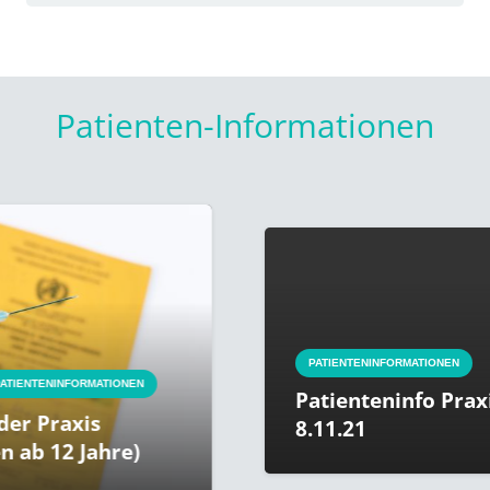
Patienten-Informationen
PATIENTENINFORMATIONEN
ENINFORMATIONEN
Patienteninfo Praxisor
Praxis
8.11.21
 12 Jahre)