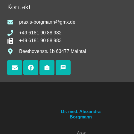
Kontakt
praxis-borgmann@gmx.de
+49 6181 90 88 982
+49 6181 90 88 983
Beethovenstr. 1b 63477 Maintal
medical_services
chat
Dr. med. Alexandra
Borgmann
Ärzte