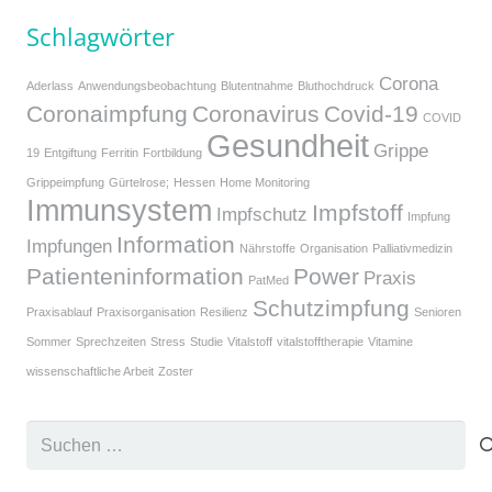
Schlagwörter
Corona
Aderlass
Anwendungsbeobachtung
Blutentnahme
Bluthochdruck
Coronaimpfung
Coronavirus
Covid-19
COVID
Gesundheit
Grippe
19
Entgiftung
Ferritin
Fortbildung
Grippeimpfung
Gürtelrose;
Hessen
Home Monitoring
Immunsystem
Impfstoff
Impfschutz
Impfung
Information
Impfungen
Nährstoffe
Organisation
Palliativmedizin
Patienteninformation
Power
Praxis
PatMed
Schutzimpfung
Praxisablauf
Praxisorganisation
Resilienz
Senioren
Sommer
Sprechzeiten
Stress
Studie
Vitalstoff
vitalstofftherapie
Vitamine
wissenschaftliche Arbeit
Zoster
Suchen
nach: