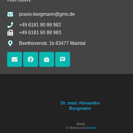
praxis-borgmann@gmx.de
+49 6181 90 88 982
+49 6181 90 88 983
Beethovenstr. 1b 63477 Maintal
medical_services
chat
Dr. med. Alexandra
Borgmann
Ärzte
in Maintal auf
jameda