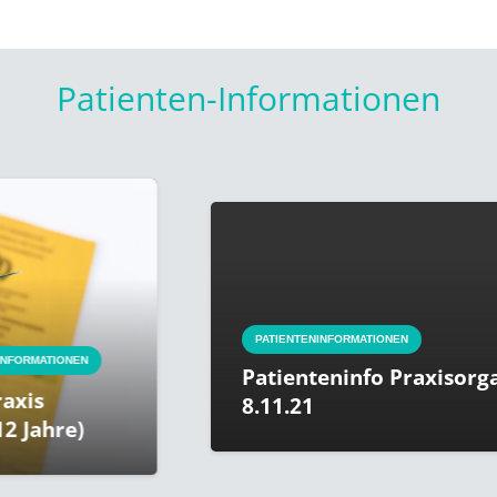
Patienten-Informationen
PATIENTENINFORMATIONEN
IONEN
Patienteninfo Praxisorganisa
8.11.21
re)