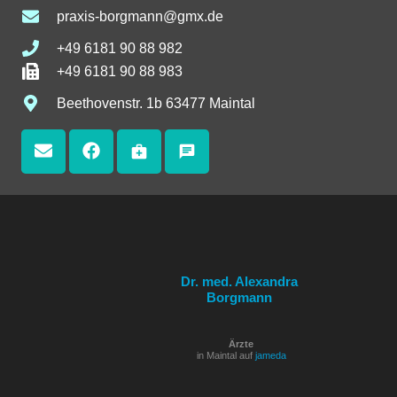
praxis-borgmann@gmx.de
+49 6181 90 88 982
+49 6181 90 88 983
Beethovenstr. 1b 63477 Maintal
medical_services
chat
Dr. med. Alexandra
Borgmann
Ärzte
in Maintal auf
jameda