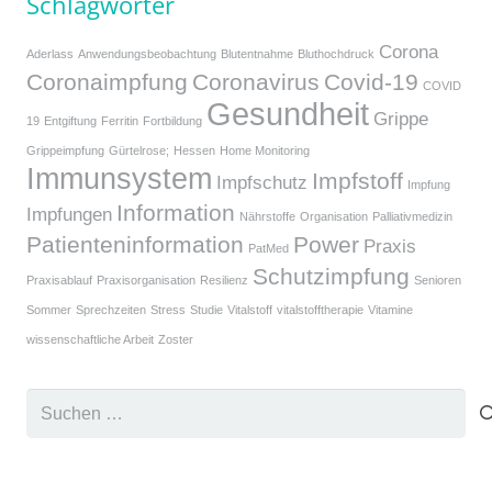
Schlagwörter
Corona
Aderlass
Anwendungsbeobachtung
Blutentnahme
Bluthochdruck
Coronaimpfung
Coronavirus
Covid-19
COVID
Gesundheit
Grippe
19
Entgiftung
Ferritin
Fortbildung
Grippeimpfung
Gürtelrose;
Hessen
Home Monitoring
Immunsystem
Impfstoff
Impfschutz
Impfung
Information
Impfungen
Nährstoffe
Organisation
Palliativmedizin
Patienteninformation
Power
Praxis
PatMed
Schutzimpfung
Praxisablauf
Praxisorganisation
Resilienz
Senioren
Sommer
Sprechzeiten
Stress
Studie
Vitalstoff
vitalstofftherapie
Vitamine
wissenschaftliche Arbeit
Zoster
Suchen
nach: