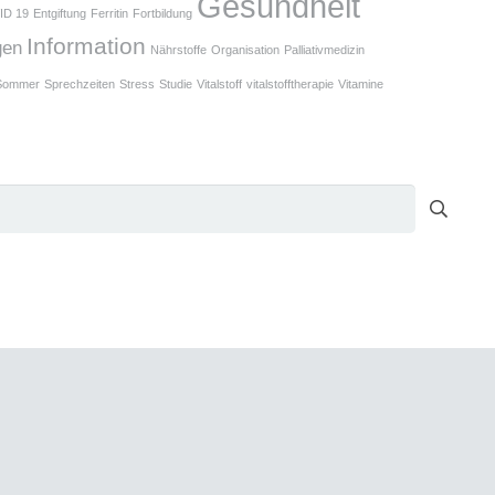
Gesundheit
ID 19
Entgiftung
Ferritin
Fortbildung
Information
gen
Nährstoffe
Organisation
Palliativmedizin
Sommer
Sprechzeiten
Stress
Studie
Vitalstoff
vitalstofftherapie
Vitamine