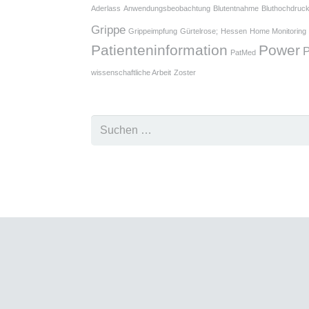
Aderlass
Anwendungsbeobachtung
Blutentnahme
Bluthochdruc
Grippe
Grippeimpfung
Gürtelrose;
Hessen
Home Monitoring
Patienteninformation
Power
P
PatMed
wissenschaftliche Arbeit
Zoster
Suchen
nach: