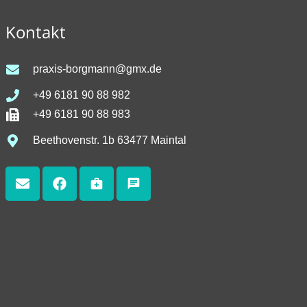
Kontakt
praxis-borgmann@gmx.de
+49 6181 90 88 982
+49 6181 90 88 983
Beethovenstr. 1b 63477 Maintal
medical_services
chat