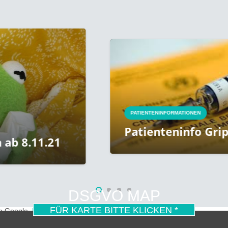
PATIENTENINFORMATIONEN
Patienteninfo Grippeimpfstoff
DSGVO MAP
FÜR KARTE BITTE KLICKEN *
on Google.
Mehr erfahren