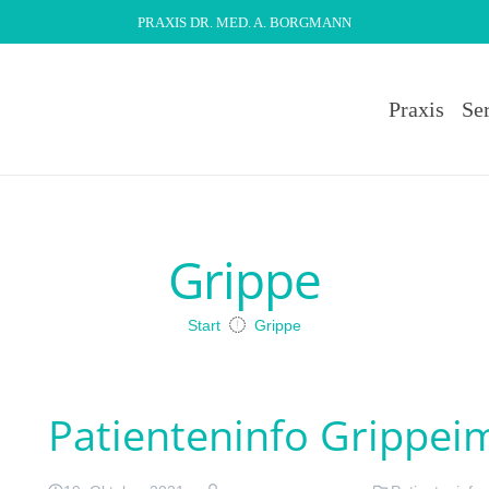
PRAXIS DR. MED. A. BORGMANN
Praxis
Se
Grippe
Start
Grippe
Patienteninfo Grippeim