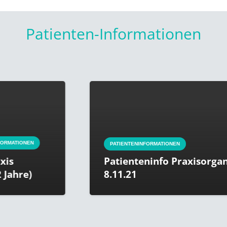
Patienten-Informationen
IONEN
PATIENTENINFORMATIONEN
Patienteninfo Praxisorganisat
re)
8.11.21