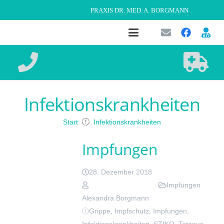
PRAXIS DR. MED. A. BORGMANN
Infektionskrankheiten
Start
Infektionskrankheiten
Impfungen
28. Dezember 2018
Impfungen
Alexandra Borgmann
Grippe
,
Impfschutz
,
Impfungen
,