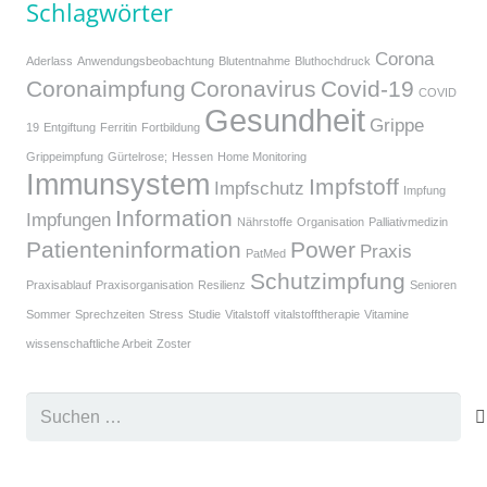
Schlagwörter
Corona
Aderlass
Anwendungsbeobachtung
Blutentnahme
Bluthochdruck
Coronaimpfung
Coronavirus
Covid-19
COVID
Gesundheit
Grippe
19
Entgiftung
Ferritin
Fortbildung
Grippeimpfung
Gürtelrose;
Hessen
Home Monitoring
Immunsystem
Impfstoff
Impfschutz
Impfung
Information
Impfungen
Nährstoffe
Organisation
Palliativmedizin
Patienteninformation
Power
Praxis
PatMed
Schutzimpfung
Praxisablauf
Praxisorganisation
Resilienz
Senioren
Sommer
Sprechzeiten
Stress
Studie
Vitalstoff
vitalstofftherapie
Vitamine
wissenschaftliche Arbeit
Zoster
Suchen
nach: