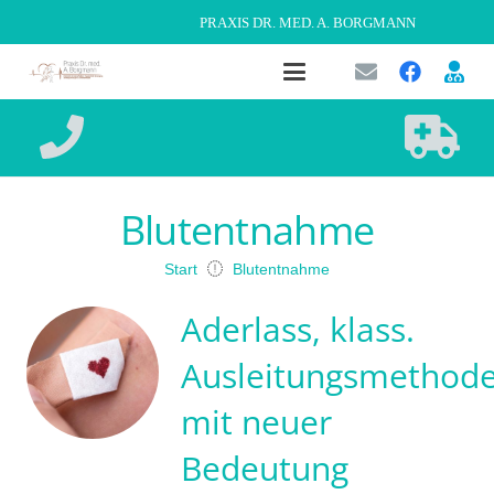
PRAXIS DR. MED. A. BORGMANN
Blutentnahme
Start
Blutentnahme
Aderlass, klass.
Ausleitungsmethod
mit neuer
Bedeutung