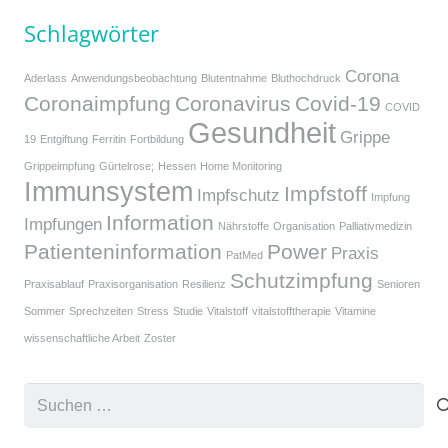
Schlagwörter
Corona
Aderlass
Anwendungsbeobachtung
Blutentnahme
Bluthochdruck
Coronaimpfung
Coronavirus
Covid-19
COVID
Gesundheit
Grippe
19
Entgiftung
Ferritin
Fortbildung
Grippeimpfung
Gürtelrose;
Hessen
Home Monitoring
Immunsystem
Impfstoff
Impfschutz
Impfung
Information
Impfungen
Nährstoffe
Organisation
Palliativmedizin
Patienteninformation
Power
Praxis
PatMed
Schutzimpfung
Praxisablauf
Praxisorganisation
Resilienz
Senioren
Sommer
Sprechzeiten
Stress
Studie
Vitalstoff
vitalstofftherapie
Vitamine
wissenschaftliche Arbeit
Zoster
Suchen
nach: