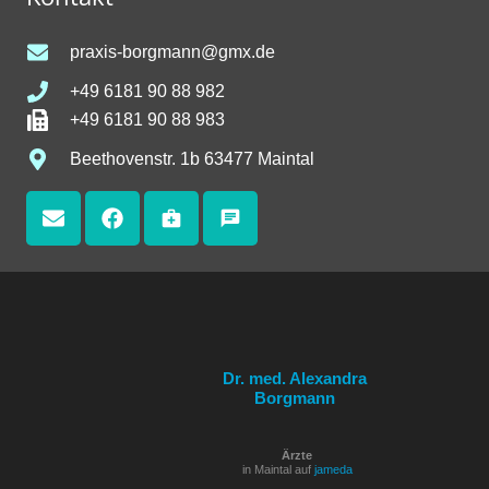
praxis-borgmann@gmx.de
+49 6181 90 88 982
+49 6181 90 88 983
Beethovenstr. 1b 63477 Maintal
medical_services
chat
Dr. med. Alexandra
Borgmann
Ärzte
in Maintal auf
jameda