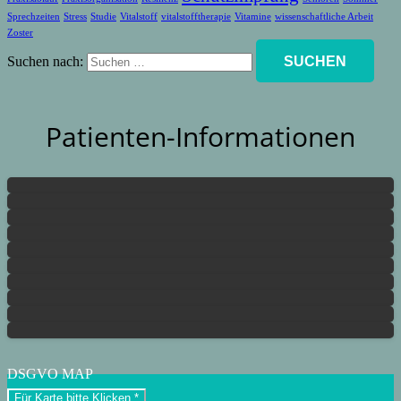
Sprechzeiten
Stress
Studie
Vitalstoff
vitalstofftherapie
Vitamine
wissenschaftliche Arbeit
Zoster
Suchen nach:
Patienten-Informationen
DSGVO MAP
Für Karte bitte Klicken *