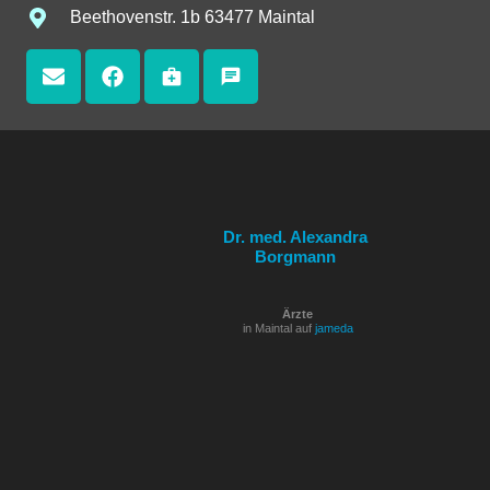
Beethovenstr. 1b 63477 Maintal
medical_services
chat
Dr. med. Alexandra
Borgmann
Ärzte
in Maintal auf
jameda