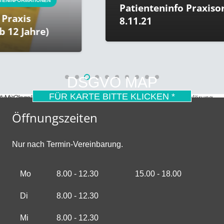
FORMATIONEN
Patienteninfo Praxisorgan
xis
8.11.21
 Jahre)
DSGVO MAP
FÜR KARTE BITTE KLICKEN *
* Mit dem Laden der Karte akzeptierst du die Datenschutzerklärung von Google.
Mehr erfahren
Öffnungszeiten
Nur nach Termin-Vereinbarung.
Mo
8.00 - 12.30
15.00 - 18.00
Di
8.00 - 12.30
Mi
8.00 - 12.30