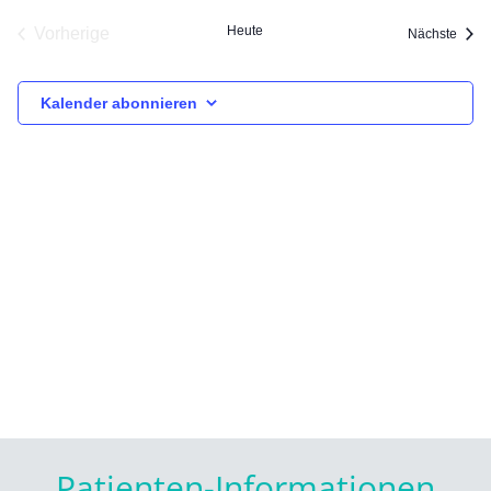
Heute
Vorherige
Veran
Nächste
Veranstaltungen
Kalender abonnieren
Patienten-Informationen