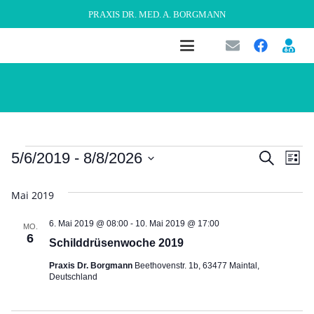
PRAXIS DR. MED. A. BORGMANN
Veranstaltungen
Veran
Ve
5/6/2019
 - 
8/8/2026
Suche
Liste
An
Datum
Suche
Mai 2019
wählen.
Na
und
6. Mai 2019 @ 08:00
-
10. Mai 2019 @ 17:00
MO.
6
Ansic
Schilddrüsenwoche 2019
Praxis Dr. Borgmann
Beethovenstr. 1b, 63477 Maintal,
Navig
Deutschland