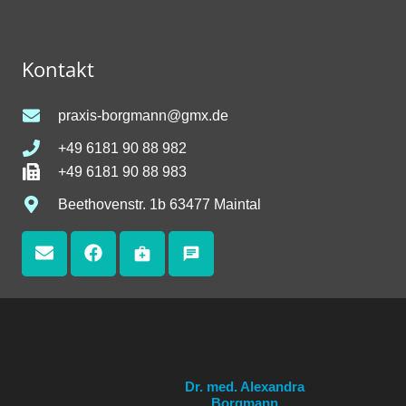
Kontakt
praxis-borgmann@gmx.de
+49 6181 90 88 982
+49 6181 90 88 983
Beethovenstr. 1b 63477 Maintal
medical_services
chat
Dr. med. Alexandra
Borgmann