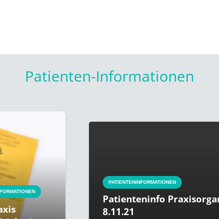
Patienten-Informationen
PATIENTENINFORMATIONEN
TIONEN
Patienteninfo Praxisorganisa
8.11.21