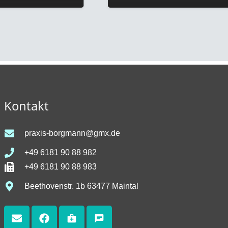
Kontakt
praxis-borgmann@gmx.de
+49 6181 90 88 982
+49 6181 90 88 983
Beethovenstr. 1b 63477 Maintal
medical_services
chat