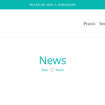
PRAXIS DR. MED. A. BORGMANN
Praxis
Se
News
Start
News