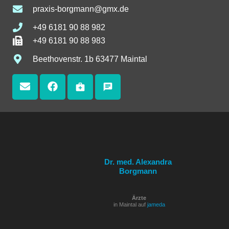
praxis-borgmann@gmx.de
+49 6181 90 88 982
+49 6181 90 88 983
Beethovenstr. 1b 63477 Maintal
medical_services
chat
Dr. med. Alexandra
Borgmann
Ärzte
in Maintal auf
jameda