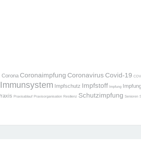
Coronaimpfung
Coronavirus
Covid-19
Corona
k
COV
Immunsystem
Impfstoff
Impfschutz
Impfun
Impfung
Schutzimpfung
raxis
Praxisablauf
Praxisorganisation
Resilienz
Senioren