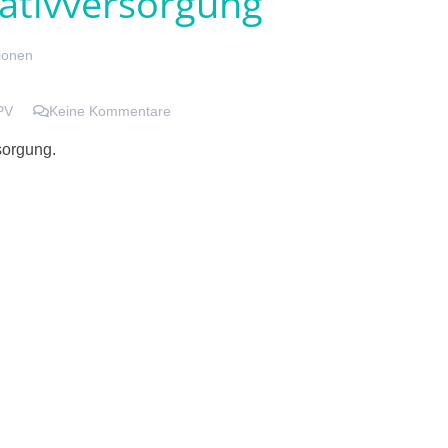
iativversorgung
ionen
PV
Keine Kommentare
sorgung.