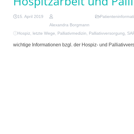
Hospitzarbeit und Pall
15. April 2019
Patienteninformat
Alexandra Borgmann
Hospiz
,
letzte Wege
,
Palliativmedizin
,
Palliativversorgung
,
SA
wichtige Informationen bzgl. der Hospiz- und Palliativver