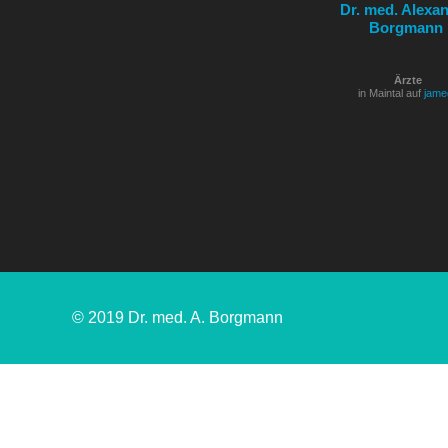
Dr. med. Alexa
Borgmann
Ärzte
in Maintal auf
jame
© 2019 Dr. med. A. Borgmann