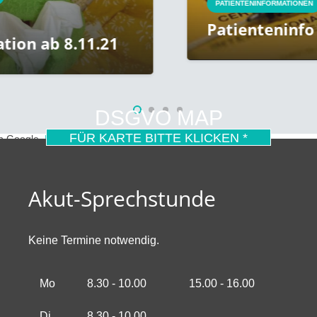
PATIENTENINFORMATIONEN
Patienteninfo Grippeimpfs
.21
DSGVO MAP
FÜR KARTE BITTE KLICKEN *
on Google.
Mehr erfahren
Akut-Sprechstunde
Keine Termine notwendig.
Mo
8.30 - 10.00
15.00 - 16.00
Di
8.30 - 10.00