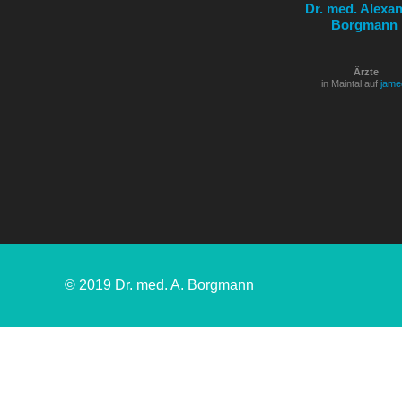
Dr. med. Alexa
Borgmann
Ärzte
in Maintal auf
jame
© 2019 Dr. med. A. Borgmann