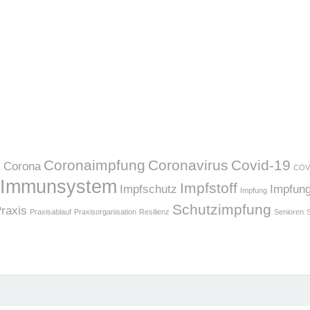
Coronaimpfung
Coronavirus
Covid-19
Corona
k
COV
Immunsystem
Impfstoff
Impfschutz
Impfun
Impfung
Schutzimpfung
raxis
Praxisablauf
Praxisorganisation
Resilienz
Senioren