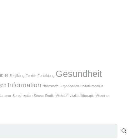
Gesundheit
ID 19
Entgiftung
Ferritin
Fortbildung
Information
gen
Nährstoffe
Organisation
Palliativmedizin
Sommer
Sprechzeiten
Stress
Studie
Vitalstoff
vitalstofftherapie
Vitamine