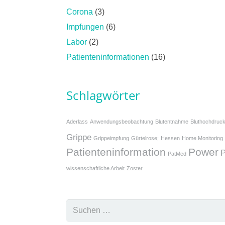
Corona
(3)
Impfungen
(6)
Labor
(2)
Patienteninformationen
(16)
Schlagwörter
Aderlass
Anwendungsbeobachtung
Blutentnahme
Bluthochdruc
Grippe
Grippeimpfung
Gürtelrose;
Hessen
Home Monitoring
Patienteninformation
Power
P
PatMed
wissenschaftliche Arbeit
Zoster
Suchen
nach: