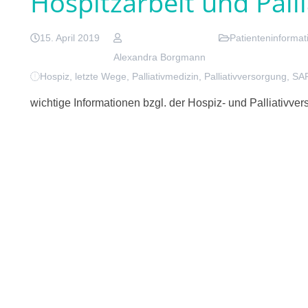
Hospitzarbeit und Pall
15. April 2019
Patienteninformat
Alexandra Borgmann
Hospiz
,
letzte Wege
,
Palliativmedizin
,
Palliativversorgung
,
SA
wichtige Informationen bzgl. der Hospiz- und Palliativver