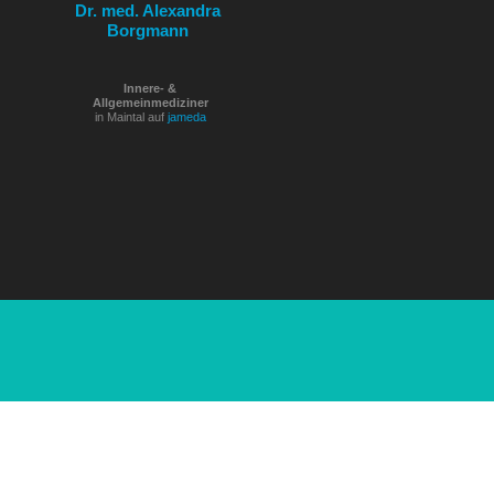
Dr. med. Alexandra
Borgmann
Innere- &
Allgemeinmediziner
in Maintal auf
jameda