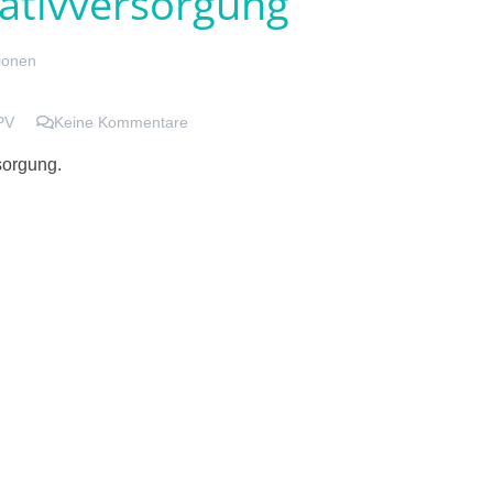
iativversorgung
ionen
PV
Keine Kommentare
sorgung.